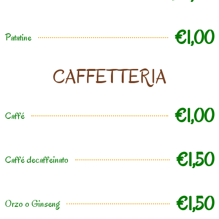
€1,00
Patatine
CAFFETTERIA
€1,00
Caffé
€1,50
Caffé decaffeinato
€1,50
Orzo o Ginseng