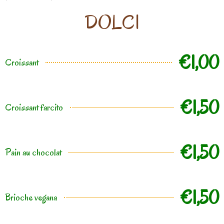
DOLCI
€1,00
Croissant
€1,50
Croissant farcito
€1,50
Pain au chocolat
€1,50
Brioche vegana