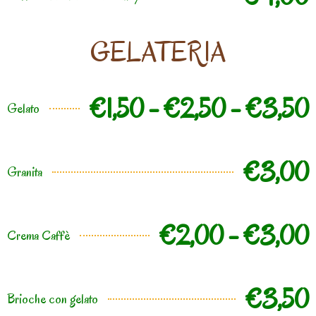
GELATERIA
€1,50 - €2,50 - €3,50
Gelato
€3,00
Granita
€2,00 - €3,00
Crema Caffè
€3,50
Brioche con gelato