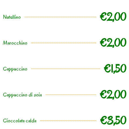
€2,00
Nutellino
€2,00
Marocchino
€1,50
Cappuccino
€2,00
Cappuccino di soia
€3,50
Cioccolata calda